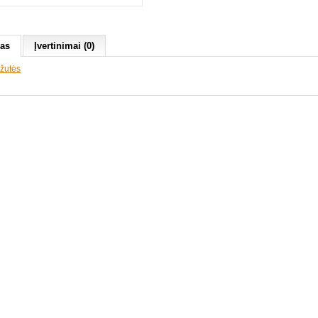
as
Įvertinimai (0)
žutės