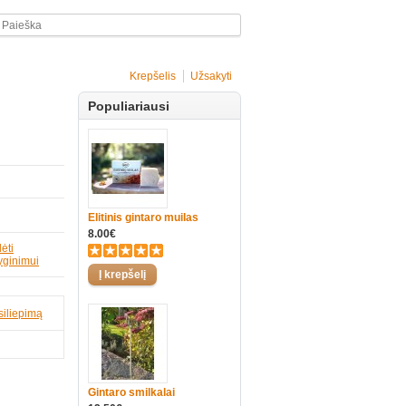
Krepšelis
Užsakyti
Populiariausi
Elitinis gintaro muilas
8.00€
ėti
yginimui
siliepimą
Gintaro smilkalai