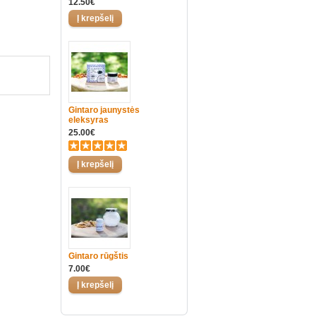
12.50€
Gintaro jaunystės
eleksyras
25.00€
Gintaro rūgštis
7.00€