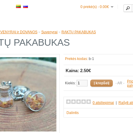
0 prekė(s) - 0.00€
VENYRAI ir DOVANOS
»
Suvenyrai
»
RAKTŲ PAKABUKAS
TŲ PAKABUKAS
Prekės kodas:
b-1
Kaina: 2.50€
Prid
Kiekis:
- AR -
pal
0 atsiliepimai
|
Rašyti at
Dalintis