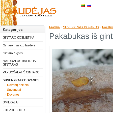
Pradžia
»
SUVENYRAI ir DOVANOS
»
Pakabuk
Kategorijos
Pakabukas iš gint
GINTARO KOSMETIKA
Gintaro masažo lazdelė
Gintaro rūgštis
NATURALUS BALTIJOS
GINTARAS
PAPUOŠALAI IŠ GINTARO
SUVENYRAI ir DOVANOS
- Dovanų rinkiniai
- Suvenyrai
- Dovanos
SMILKALAI
KITI PRODUKTAI