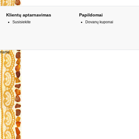
Klientų aptarnavimas
Papildomai
Susisiekite
Dovanų kuponai
name