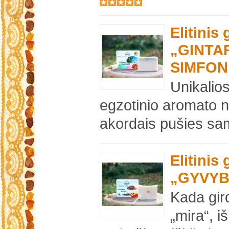
Elitinis
„GINTA
SIMFON
Unikalios
egzotinio aromato 
akordais pušies sa
Elitinis
„GYVYB
Kada gir
„mira“, i