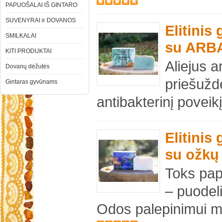
PAPUOŠALAI IŠ GINTARO
SUVENYRAI ir DOVANOS
Elitinis
SMILKALAI
su ARB
KITI PRODUKTAI
Aliejus a
Dovanų dėžutės
priešužde
Gintaras gyvūnams
antibakterinį poveikį
Elitinis
su ožkų
Toks pa
– puodel
Odos palepinimui 