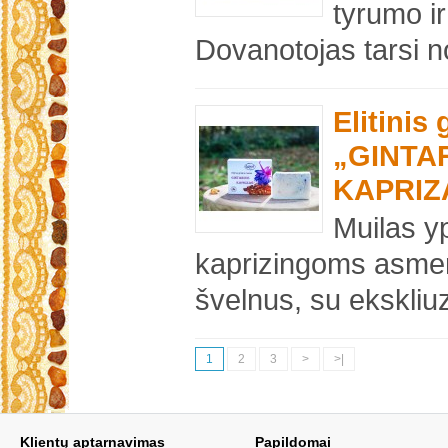
tyrumo ir
Dovanotojas tarsi no
Elitinis
„GINTA
KAPRIZ
Muilas yp
kaprizingoms asme
švelnus, su ekskliuz
1
2
3
>
>|
Klientų aptarnavimas
Papildomai