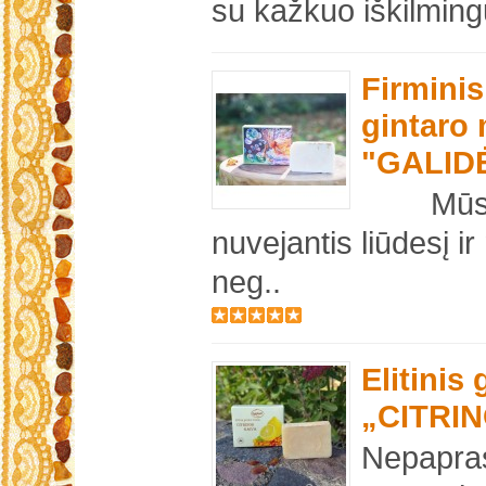
su kažkuo iškilmingu
Firminis 
gintaro 
"GALID
Mūsų fi
nuvejantis liūdesį i
neg..
Elitinis
„CITRI
Nepapras