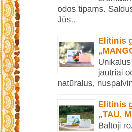
odos tipams. Sald
Jūs..
Elitinis
„MANGO
Unikalus
jautriai 
natūralus, nuspalvin
Elitinis
„TAU, M
Baltoji r