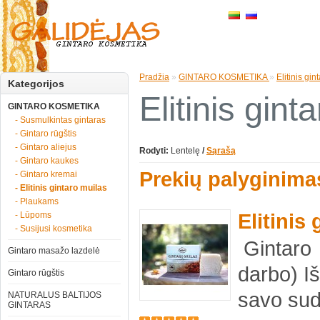
Pradžia
»
GINTARO KOSMETIKA
»
Elitinis gin
Kategorijos
Elitinis gint
GINTARO KOSMETIKA
- Susmulkintas gintaras
- Gintaro rūgštis
- Gintaro aliejus
Rodyti:
Lentelę
/
Sąrašą
- Gintaro kaukes
Prekių palyginimas
- Gintaro kremai
- Elitinis gintaro muilas
- Plaukams
Elitinis
- Lūpoms
- Susijusi kosmetika
Gintaro 
Gintaro masažo lazdelė
darbo) Iš
Gintaro rūgštis
savo sudė
NATURALUS BALTIJOS
GINTARAS