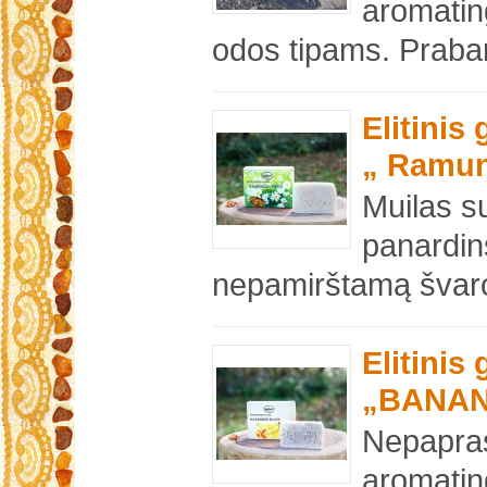
aromatin
odos tipams. Prabang
Elitinis
„ Ramun
Muilas s
panardins
nepamirštamą švaros
Elitinis
„BANAN
Nepapras
aromatin